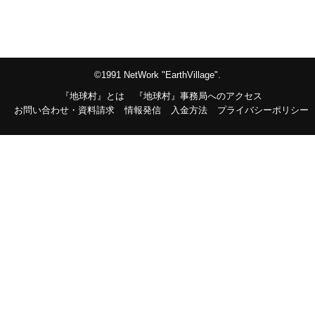
©1991 NetWork "EarthVillage".
『地球村』とは
『地球村』事務局へのアクセス
お問い合わせ・資料請求
情報発信
入金方法
プライバシーポリシー