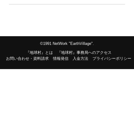
©1991 NetWork "EarthVillage".
『地球村』とは
『地球村』事務局へのアクセス
お問い合わせ・資料請求
情報発信
入金方法
プライバシーポリシー