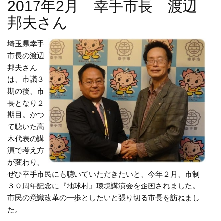
2017年2月 幸手市長 渡辺
邦夫さん
埼玉県幸手
市長の渡辺
邦夫さん
は、市議３
期の後、市
長となり２
期目。かつ
て聴いた高
木代表の講
演で考え方
が変わり、
ぜひ幸手市民にも聴いていただきたいと、今年２月、市制
３０周年記念に『地球村』環境講演会を企画されました。
市民の意識改革の一歩としたいと張り切る市長を訪ねまし
た。