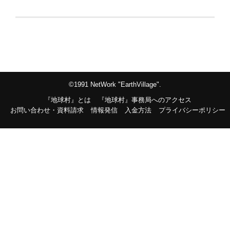
©1991 NetWork "EarthVillage".
『地球村』とは
『地球村』事務局へのアクセス
お問い合わせ・資料請求
情報発信
入金方法
プライバシーポリシー