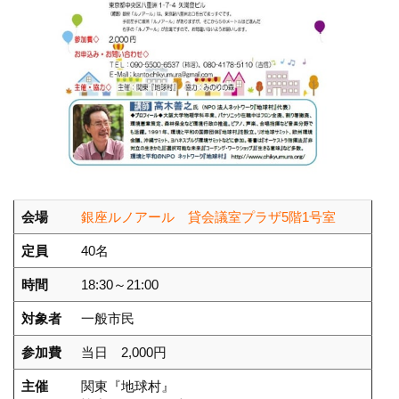
会場
銀座ルノアール 貸会議室プラザ5階1号室
定員
40名
時間
18:30～21:00
対象者
一般市民
参加費
当日 2,000円
主催
関東『地球村』