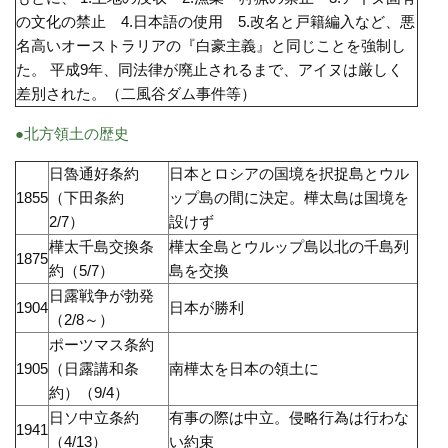
の文化の禁止 4.日本語の使用 5.改名と戸籍編入など、悪
名高いオーストラリアの『白豪主義』と同じことを強制し
た。 平成9年、同法律が廃止されるまで、アイヌは厳しく
差別された。（二風谷ダム事件等）
●北方領土の歴史
日魯通好条約
日本とロシアの国境を択捉島とウル
1855
（下田条約
ップ島の間に決定。樺太島は国境を
2/7）
設けず
樺太千島交換条
樺太全島とウルップ島以北の千島列
1875
約（5/7）
島を交換
日露戦争が勃発
1904
日本が勝利
（2/8～）
ポーツマス条約
1905
（日露講和条
南樺太を日本の領土に
約）（9/4）
日ソ中立条約
有事の際は中立。侵略行為は行わな
1941
（4/13）
い約束