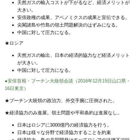
天然ガスの輸入コストが下がるなど、経済メリットが
大きい。
安倍政権の成果、アベノミクスの成果と宣伝できる。
尖閣諸島や竹島の領土問題解決のはずみになる。
中国に対して圧力になる。
★ロシア
天然ガスの輸出、日本の経済的協力など経済メリット
が大きい。
中国に対して圧力になる。
●安倍首相・プーチン大統領会談（2016年12月15日山口県・
16日東京）
★プーチン大統領の政治力、外交手腕に圧倒された。
★経済協力のみ進展。領土問題や平和条約は進展なし。
日本はロシアに3000億円の経済協力を行う。
日本は様々な分野で経済協力することを約束
経済協力、島の共同開発はすべてロシアの法律下で行