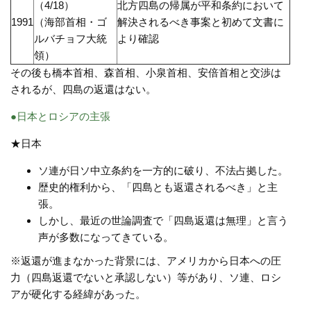
（4/18）
北方四島の帰属が平和条約において
1991
（海部首相・ゴ
解決されるべき事案と初めて文書に
ルバチョフ大統
より確認
領）
その後も橋本首相、森首相、小泉首相、安倍首相と交渉は
されるが、四島の返還はない。
●日本とロシアの主張
★日本
ソ連が日ソ中立条約を一方的に破り、不法占拠した。
歴史的権利から、「四島とも返還されるべき」と主
張。
しかし、最近の世論調査で「四島返還は無理」と言う
声が多数になってきている。
※返還が進まなかった背景には、アメリカから日本への圧
力（四島返還でないと承認しない）等があり、ソ連、ロシ
アが硬化する経緯があった。