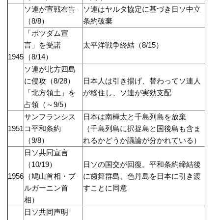
ソ連が宣戦布告
ソ連はヤルタ協定に基づき日ソ中立
（8/8）
条約破棄
「ポツダム宣
言」を受諾
太平洋戦争終結（8/15）
1945
（8/14）
ソ連が北方四島
に侵攻（8/28）
日本人は引き揚げ、替わってソ連人
「北方領土」を
が移住し、ソ連が実効支配
占領（～9/5）
サンフランシス
日本は南樺太と千島列島を放棄
1951
コ平和条約
（千島列島に択捉島と国後島も含ま
（9/8）
れるかどうか議論が分かれている）
日ソ共同宣言
（10/19）
日ソの国交が回復。平和条約締結後
1956
（鳩山首相・ブ
に歯舞群島、色丹島を日本に引き渡
ルガーニン首
すことに同意
相）
日ソ共同声明