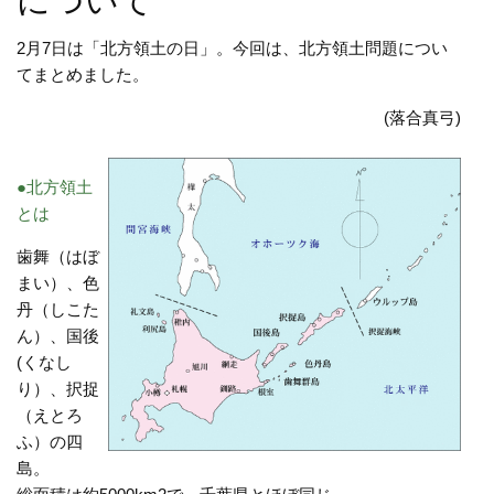
について
2月7日は「北方領土の日」。今回は、北方領土問題につい
てまとめました。
(落合真弓)
●北方領土
とは
歯舞（はぼ
まい）、色
丹（しこた
ん）、国後
(くなし
り）、択捉
（えとろ
ふ）の四
島。