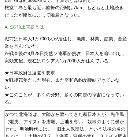
総面積は約5000km2で、千葉県とほぼ同じ。
根室半島と最も近い歯舞の距離は7km。もともと土地続き
だったが陥没によって離島となった。
●北方領土問題とは
戦前は日本人1万7000人が居住し、漁業、林業、鉱業、畜産
業を営んでいた。
終戦直後の8月28日突然ソ連軍が侵攻、日本人を追い出し、
実効支配。現在はロシア人1万7000人が住んでいる。
★日本政府は返還を要求
★戦後70年たった現在、まだ平和条約が締結できていな
い。
★このことが、多くの分野、多くの問題の障害になってい
る。
かつて北海道は、大陸から渡ってきた新日本人が、先住民
（蝦夷、アイヌ）を虐殺、土地を奪い、奴隷のように働か
せた。 明治時代には、「旧土人保護法」という法律の名の
もとに、 1.土地の没収 2.漁業・狩猟の禁止 3.アイヌ固有