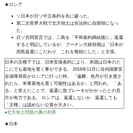
★ロシア
ソ日本が日ソ中立条約を先に破った。
第二次世界大戦で北方領土は合法的に自国領になっ
た。
日ソ共同宣言では、二島を「平和条約締結後に」返還
すると明記しているが、プーチン大統領側は「日本が
四島返還にこだわり、これを無効にした」と主張。
日本の主権下では、日米安保条約により、米国は日本のど
こにでも基地を置く事ができる。 2016年11月に谷内国家安
全保障局長がロシアに行った時、 「歯舞、色丹が引き渡さ
れたら、米軍基地を置く可能性はあるか」と問われ、 「あ
る」と答えたことで、返還に急ブレーキがかかったとの見
方が有力である。 ロシアは、返還しないか、返還しても
「主権」は認めない公算が大きい。
●北方領土問題の裏の利害
★日本