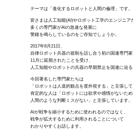
テーマは「進化するロボットと人間の倫理」です。
皆さまは人工知能(AI)やロボット工学のエンジニア
多くの専門家がAIの急速な発展に
警鐘を鳴らしているのをご存知でしょうか。
2017年8月21日、
自律ロボット兵器の規制を話し合う初の国連専門家
11月に延期されたことを受け、
人工知能やロボットの兵器の早期禁止を国連に迫る
今回署名した専門家たちは
「ロボットは人道的観点を度外視する」と主張して
肯定的な人は「ロボットには欲求や感情がないため
人間のような判断ミスがない」と主張しています。
AIが戦争を縮小するために使われるのではなく、
戦争が拡大するために利用されることについて
わかりやすくお話します。