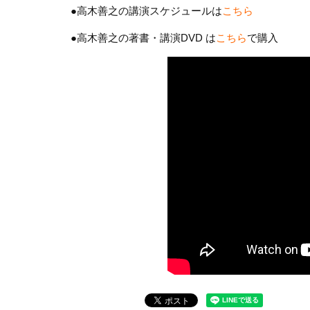
●高木善之の講演スケジュールは
こちら
●高木善之の著書・講演DVD は
こちら
で購入