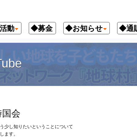
活動
◆募金
◆お知らせ
◆通
衆院選2017(2) 9.28の臨時国会
ube
臨時国会
う少し知りたいということについて
します。