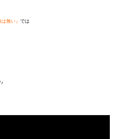
解散は無い』
では
♪