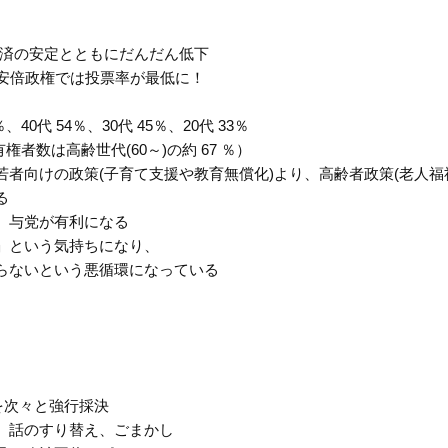
経済の安定とともにだんだん低下
P。安倍政権では投票率が最低に！
0代 54％、30代 45％、20代 33％
者数は高齢世代(60～)の約 67 ％）
者向けの政策(子育て支援や教育無償化)より、高齢者政策(老人福
る
、与党が有利になる
」という気持ちになり、
らないという悪循環になっている
を次々と強行採決
、話のすり替え、ごまかし