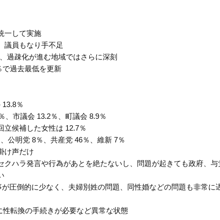
統一して実施
、議員もなり手不足
化、過疎化が進む地域ではさらに深刻
2％で過去最低を更新
13.8％
市議会 13.2％、町議会 8.9％
候補した女性は 12.7％
、公明党 8％、共産党 46％、維新 7％
掛け声だけ
セクハラ発言や行為があとを絶たないし、問題が起きても政府、与
い
判事が圧倒的に少なく、夫婦別姓の問題、同性婚などの問題も非常に
に性転換の手続きが必要など異常な状態