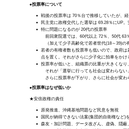
●投票率について
戦後の投票率は 70％台で推移していたが、
民主党に政権交代した選挙は 69.28％にU
特に問題になるのが 20代の投票率
前回衆院選では、60代以上 72％、50代 63％、4
（加えて少子高齢化で若者世代(18～39)の有権
若者の有権者数も投票率も低いので、政府は若
点を置く。それがさらに少子化に拍車をかけ
投票率が低いと、組織票の比重が大きくなり
それが「選挙に行っても社会は変わらない
さらに投票率が下がり、さらに社会が変わ
●投票率はなぜ低いか
★安倍政権の責任
原発推進、沖縄基地問題など民意を無視
国民が納得できない法案(集団的自衛権など)
森友・加計問題、データ改ざん、虚偽、隠蔽