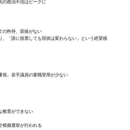
民の政治不信はピークに
ての矜持、節操がない
り、「誰に投票しても現状は変わらない」という絶望感
重視。若手議員の要職登用が少ない
な教育ができない
で模擬選挙が行われる