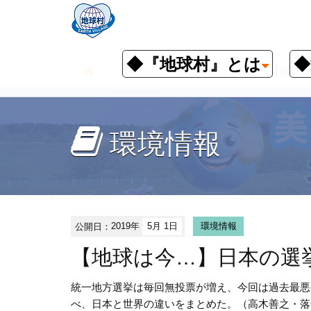
◆『地球村』とは
◆
お知らせ
環境情報
【地球は
環境情報
公開日：
2019年
5月 1日
環境情報
【地球は今…】日本の選
統一地方選挙は毎回無投票が増え、今回は過去最悪
べ、日本と世界の違いをまとめた。（高木善之・落