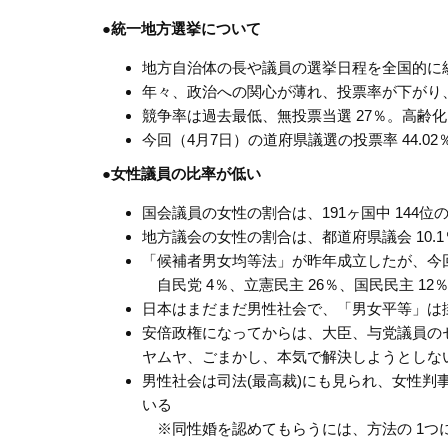
●統一地方選挙について
地方自治体の長や議員の選挙日程を全国的に
年々、政治への関心が薄れ、投票率が下がり
競争率は過去最低、無投票当選 27％。高齢
今回（4月7日）の道府県議選の投票率 44.0
●女性議員の比率が低い
国会議員の女性の割合は、191ヶ国中 144位の 
地方議会の女性の割合は、都道府県議会 10.1％、
「候補者男女均等法」が昨年成立したが、今回立
自民党 4％、立憲民主 26％、国民民主 12％
日本はまだまだ男性社会で、「男女平等」は
安倍政権になってからは、大臣、与党議員の
ヤムヤ、ごまかし、本気で解決しようとしな
男性社会は司法(最高裁)にも見られ、女性
いる
※同性婚を認めてもらうには、方法の 1つ