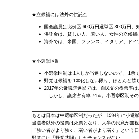
★立候補には法外の供託金
国会議員は比例区 600万円選挙区 300万円、知
供託金は、貧しい人、若い人、女性の立候補
海外では、米国、フランス、イタリア、ドイツ
★小選挙区制
小選挙区制は 1人しか当選しないので、 1票
野党は候補を 1本化しない限り、ほとんど勝
2017年の衆議院選挙では、自民党の得票率は、小
しかし、議席占有率 74％。小選挙区制そ
もとは日本は中選挙区制だったが、1994年に小選
当選者以外の投票は死票となり、大半の民意が無視
「強い者がより強く、弱い者がより弱く」という日
野党には「野党共闘」しかチャンスがない。