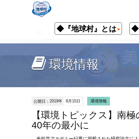
◆『地球村』とは
◆
お知らせ
環境情報
【環境ト
環境情報
公開日：
2019年
8月15日
環境情報
【環境トピックス】南極の
40年の最小に
米科学アカデミー紀要に掲載された研究論文によると