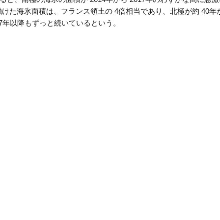
融けた海氷面積は、フランス領土の 4倍相当であり、北極が約 40年
17年以降もずっと続いているという。