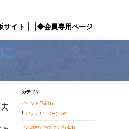
販サイト
◆会員専用ページ
カテゴリ
イベント予定(1)
過去
バックナンバー(1553)
『地球村』のスタンス(301)
激に融