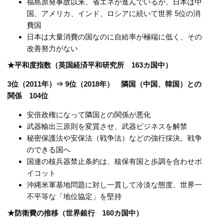
福島原発事故以来、省エネが進んでいるが、日本は中
国、アメリカ、インド、ロシアに続いて世界 5位の消
費国
日本は大量消費の国なのに自給率が極端に低く、その
改善努力がない
★平和度指数（英国経済平和研究所 163カ国中）
3位（2011年）⇒ 9位（2018年） 隣国（中国、韓国）との
関係 104位
安倍政権になって隣国との関係が悪化
武器輸出三原則を変質させ、武器ビジネスを解禁
秘密保護法や安保法（戦争法）などの強行採決。戦争
のできる国へ
国連の核兵器禁止条約は、核保有国と歩調を合わせボ
イコット
沖縄米軍基地問題に対し一貫して冷淡な態度、世界一
不平等な「地位協定」を堅持
★防衛費の推移（世界銀行 160カ国中）