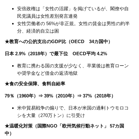
安倍政権は「女性の活躍」を掲げているが、閣僚や自
民党議員は女性差別発言連発
女性労働者の 56%が非正規。女性の賃金は男性の約半
分、経済的自立は困
★教育への公的支出のGDP比（OECD 34カ国中）
日本 2.9%（2018年）で最下位 OECD平均 4.2%
教育に携わる国の支援が少なく、卒業後は教育ローン
や奨学金など借金の返済地獄
★食の安全保障、食料自給率
79％（1960年）⇒ 39%（2010年）⇒ 37%（2018年）
米中貿易戦争の煽りで、日本が米国の過剰トウモロコ
シを大量（270万トン）に引受け
★温暖化対策（国際NGO「欧州気候行動ネット」 57カ国
中）