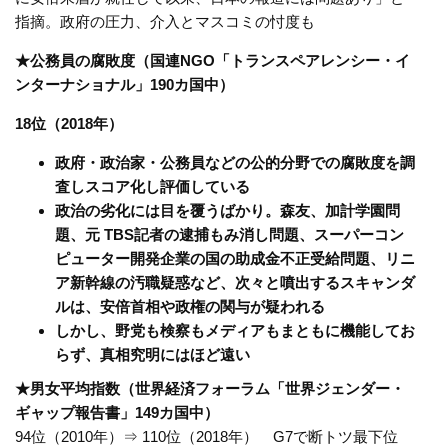
指摘。政府の圧力、介入とマスコミの忖度も
★公務員の腐敗度（国連NGO「トランスペアレンシー・イ
ンターナショナル」190カ国中）
18位（2018年）
政府・政治家・公務員などの公的分野での腐敗度を調
査しスコア化し評価している
政治の劣化には目を覆うばかり。森友、加計学園問
題、元 TBS記者の逮捕もみ消し問題、スーパーコン
ピューター開発企業の国の助成金不正受給問題、リニ
ア新幹線の汚職疑惑など、次々と噴出するスキャンダ
ルは、安倍首相や政権の関与が疑われる
しかし、野党も検察もメディアもまともに機能してお
らず、真相究明にはほど遠い
★男女平均指数（世界経済フォーラム「世界ジェンダー・
ギャップ報告書」149カ国中）
94位（2010年）⇒ 110位（2018年） G7で断トツ最下位