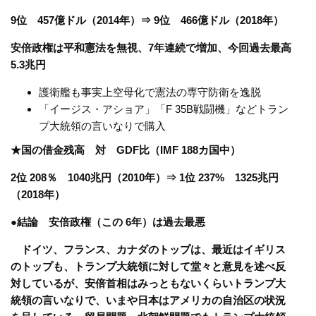
9位 457億ドル（2014年）⇒ 9位 466億ドル（2018年）
安倍政権は平和憲法を無視、7年連続で増加、今回過去最高
5.3兆円
護衛艦も事実上空母化で憲法の専守防衛を逸脱
「イージス・アショア」「F 35B戦闘機」などトラン
プ大統領の言いなりで購入
★国の借金残高 対 GDF比（IMF 188カ国中）
2位 208％ 1040兆円（2010年）⇒ 1位 237% 1325兆円
（2018年）
●結論 安倍政権（この 6年）は過去最悪
ドイツ、フランス、カナダのトップは、最近はイギリス
のトップも、トランプ大統領に対して堂々と意見を述べ反
対しているが、安倍首相はみっともないくらいトランプ大
統領の言いなりで、いまや日本はアメリカの自治区の状況