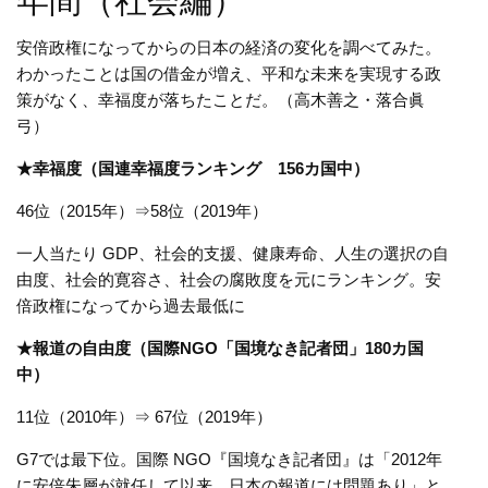
年間（社会編）
安倍政権になってからの日本の経済の変化を調べてみた。
わかったことは国の借金が増え、平和な未来を実現する政
策がなく、幸福度が落ちたことだ。（高木善之・落合眞
弓）
★幸福度（国連幸福度ランキング 156カ国中）
46位（2015年）⇒58位（2019年）
一人当たり GDP、社会的支援、健康寿命、人生の選択の自
由度、社会的寛容さ、社会の腐敗度を元にランキング。安
倍政権になってから過去最低に
★報道の自由度（国際NGO「国境なき記者団」180カ国
中）
11位（2010年）⇒ 67位（2019年）
G7では最下位。国際 NGO『国境なき記者団』は「2012年
に安倍朱層が就任して以来、日本の報道には問題あり」と