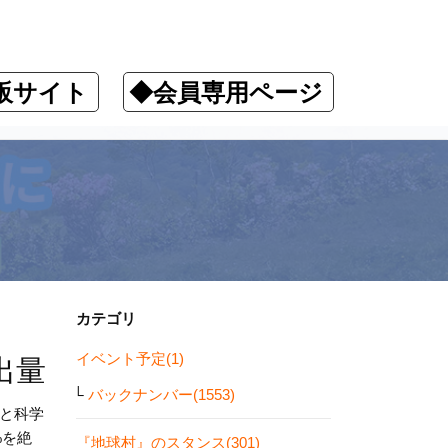
販サイト
◆会員専用ページ
カテゴリ
イベント予定(1)
出量
バックナンバー(1553)
と科学
%を絶
『地球村』のスタンス(301)