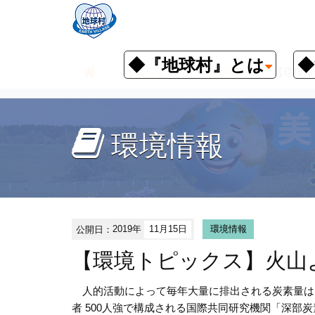
◆『地球村』とは
◆
お知らせ
環境情報
【環境ト
環境情報
公開日：
2019年
11月15日
環境情報
【環境トピックス】火山
人的活動によって毎年大量に排出される炭素量は、
者 500人強で構成される国際共同研究機関「深部