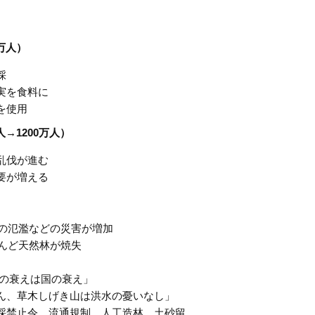
万人）
採
実を食料に
を使用
人→
1200
万人）
乱伐が進む
要が増える
川の氾濫などの災害が増加
とんど天然林が焼失
山の衰えは国の衰え」
ん、草木しげき山は洪水の憂いなし」
採禁止令、流通規制、人工造林、土砂留