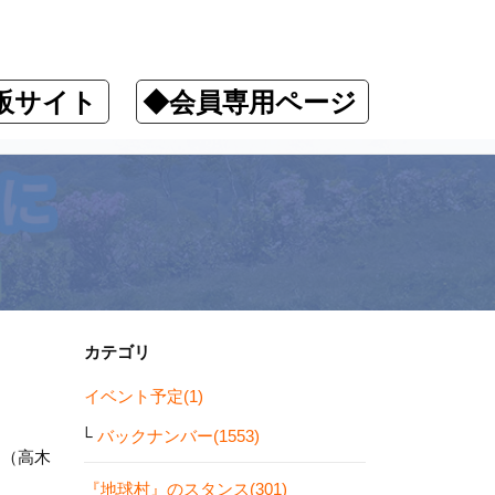
販サイト
◆会員専用ページ
カテゴリ
イベント予定(1)
バックナンバー(1553)
。（高木
『地球村』のスタンス(301)