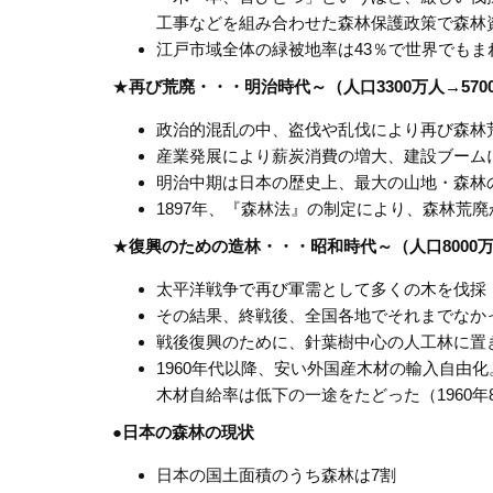
工事などを組み合わせた森林保護政策で森林
江戸市域全体の緑被地率は43％で世界でもま
★
再び荒廃・・・明治時代～（人口
3300
万人→
57
政治的混乱の中、盗伐や乱伐により再び森林
産業発展により薪炭消費の増大、建設ブーム
明治中期は日本の歴史上、最大の山地・森林
1897年、『森林法』の制定により、森林荒
★
復興のための造林・・・昭和時代～（人口
8000
太平洋戦争で再び軍需として多くの木を伐採
その結果、終戦後、全国各地でそれまでなか
戦後復興のために、針葉樹中心の人工林に置
1960年代以降、安い外国産木材の輸入自由
木材自給率は低下の一途をたどった（1960年87
●日本の森林の現状
日本の国土面積のうち森林は7割