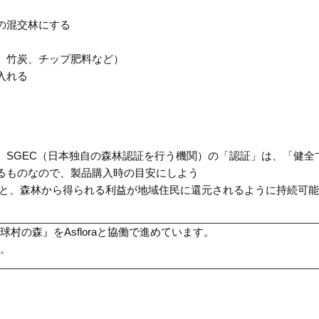
の混交林にする
、竹炭、チップ肥料など）
入れる
、
SGEC
（日本独自の森林認証を行う機関）の「認証」は、「健全
るものなので、製品購入時の目安にしよう
護と、森林から得られる利益が地域住民に還元されるように持続可
球村の森』を
Asflora
と協働で進めています。
。