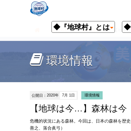
◆『地球村』とは
◆
お知らせ
環境情報
【地球は
環境情報
公開日：
2020年
7月 1日
環境情報
【地球は今…】森林は今
危機的状況にある森林。今回は、日本の森林を歴史
善之、落合眞弓）