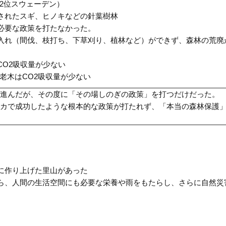
、2位スウェーデン）
されたスギ、ヒノキなどの針葉樹林
必要な政策を打たなかった。
入れ（間伐、枝打ち、下草刈り、植林など）ができず、森林の荒廃
O2吸収量が少ない
老木はCO2吸収量が少ない
進んだが、その度に「その場しのぎの政策」を打つだけだった。
カで成功したような根本的な政策が打たれず、「本当の森林保護
に作り上げた里山があった
ら、人間の生活空間にも必要な栄養や雨をもたらし、さらに自然災