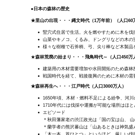
●日本の森林の歴史
★里山の出現・・・縄文時代（1万年前）（人口60
竪穴式住居で生活。火を燃やすために木を伐
山菜やキノコ、くるみ、ドングリなどの木の
様々な樹種で石斧柄、弓、尖り棒など木製品
★
森林荒廃の始まり・・・飛鳥時代～
（人口
450
万
建築用の木材需要増加や水田開拓のため森林
戦国時代を経て、戦後復興のために木材の需
★森林再生へ・・・江戸時代（人口
3000
万人）
1650年頃、木材・燃料不足による紛争、河
1710年代には伐採や運搬が可能な場所はほ
エピソード
＊秋田藩家老の渋江政光は「国の宝は山、 
＊蘭学者の熊沢蕃山は「山あるときは神気盛
「木一本、首ひとつ」というほど、厳しい伐