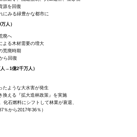
資源を回復
れにみる緑豊かな都市に
00万人）
荒廃へ
による木材需要の増大
の荒廃時期
廃から回復
万人→
1
億
2
千万人）
ったような大水害が発生
き換える『拡大造林政策』を実施
化。化石燃料にシフトして林業が衰退、
％から2017年36％）