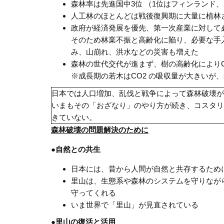
森林率は先進国中3位 （1位はフィンランド
人工林のほとんどは戦後復興期に大量に植林
政府が経済発展を優先、第一次産業に対して
そのため林業不振と高齢化に陥り、必要な手
み、山崩れ、洪水などの災害も増えた
森林の世代交代が進まず、樹の高齢化によりC
※成長期の若木はCO2 の吸収量が大きいが、
日本では人口増加、乱伐と戦争によって森林破壊が
いまもその「おざなり」のやり方が続き、コスタリ
きていない。
森林破壊の問題解決のために
●自然との共生
日本には、昔から人間が自然と共存するため
里山は、生態系や森林のシステムを守りなが
守ってくれる
いま世界で「里山」が見直されている
●
里山の復活と活用