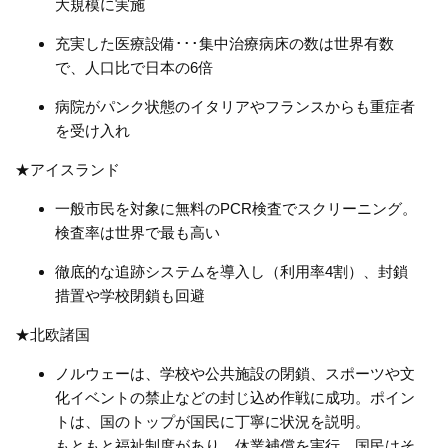
大規模に実施
充実した医療設備･･･集中治療病床の数は世界有数
で、人口比で日本の
6
倍
病院がパンク状態のイタリアやフランスからも重症者
を受け入れ
★アイスランド
一般市民を対象に無料の
PCR
検査でスクリーニング。
検査率は世界で最も高い
徹底的な追跡システムを導入し（利用率
4
割）、封鎖
措置や学校閉鎖も回避
★北欧諸国
ノルウェーは、学校や公共施設の閉鎖、スポーツや文
化イベントの禁止などの封じ込め作戦に成功。ポイン
トは、国のトップが国民に丁寧に状況を説明。
もともと福祉制度があり、休業補償を実行。国民はそ