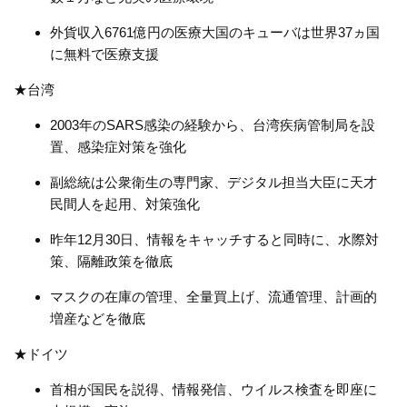
外貨収入
6761
億円の医療大国のキューバは世界
37
ヵ国
に無料で医療支援
★台湾
2003年の
SARS
感染の経験から、台湾疾病管制局を設
置、感染症対策を強化
副総統は公衆衛生の専門家、デジタル担当大臣に天才
民間人を起用、対策強化
昨年
12
月
30
日、情報をキャッチすると同時に、水際対
策、隔離政策を徹底
マスクの在庫の管理、全量買上げ、流通管理、計画的
増産などを徹底
★ドイツ
首相が国民を説得、情報発信、ウイルス検査を即座に