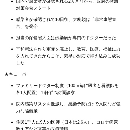
国内で感染者が確認される
2
ヵ月前から、政府の緊急
対策会合スタート
感染者が確認されて
10
日後、大統領は「非常事態宣
言」を発令
担当の保健省大臣は伝染病が専門のドクターだった
平和憲法を作り軍隊を廃止し、教育、医療、福祉に力
を入れてきたからこそ、素早い対応で抑え込みに成功
した
★キューバ
ファミリードクター制度（
100
ｍ毎に医者と看護師を
各
1
人配置）１軒ずつ訪問診察
院内感染リスクを低減し、感染予防だけで入院など強
力な隔離策
住民
1
千人に
9
人の医師（日本は
2.6
人）、コロナ病床
数１万など充実の医療環境