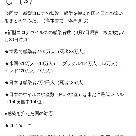
し（3）
今回は、新型コロナの状況、感染を抑えた国と日本の違い
をまとめてみた。（高木善之、落合眞弓）
●新型コロナウイルスの感染者数（9月7日現在、検査数は7
月30日時点）
★世界で感染者
2700
万人（死者
88
万人）
★米国
628
万人（
19
万人）、ブラジル
414
万人（
13
万人）、
インド
420
万人（
7
万人）
★日本は感染者
7
万
4
千人（死者
1357
人）
★日本のウイルス検査数（
PCR
検査）は未だに最低レベル
（
160
ヵ国中
150
位）
●感染を抑えた国の対応
★コスタリカ