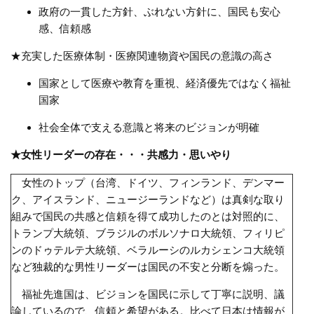
政府の一貫した方針、ぶれない方針に、国民も安心
感、信頼感
★充実した医療体制・医療関連物資や国民の意識の高さ
国家として医療や教育を重視、経済優先ではなく福祉
国家
社会全体で支える意識と将来のビジョンが明確
★女性リーダーの存在・・・共感力・思いやり
女性のトップ（台湾、ドイツ、フィンランド、デンマー
ク、アイスランド、ニュージーランドなど）は真剣な取り
組みで国民の共感と信頼を得て成功したのとは対照的に、
トランプ大統領、ブラジルのボルソナロ大統領、フィリピ
ンのドゥテルテ大統領、ベラルーシのルカシェンコ大統領
など独裁的な男性リーダーは国民の不安と分断を煽った。
福祉先進国は、ビジョンを国民に示して丁寧に説明、議
論しているので、信頼と希望がある。比べて日本は情報が