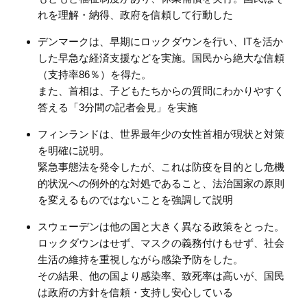
れを理解・納得、政府を信頼して行動した
デンマークは、早期にロックダウンを行い、
IT
を活か
した早急な経済支援などを実施。国民から絶大な信頼
（支持率
86
％）を得た。
また、首相は、子どもたちからの質問にわかりやすく
答える「
3
分間の記者会見」を実施
フィンランドは、世界最年少の女性首相が現状と対策
を明確に説明。
緊急事態法を発令したが、これは防疫を目的とし危機
的状況への例外的な対処であること、法治国家の原則
を変えるものではないことを強調して説明
スウェーデンは他の国と大きく異なる政策をとった。
ロックダウンはせず、マスクの義務付けもせず、社会
生活の維持を重視しながら感染予防をした。
その結果、他の国より感染率、致死率は高いが、国民
は政府の方針を信頼・支持し安心している