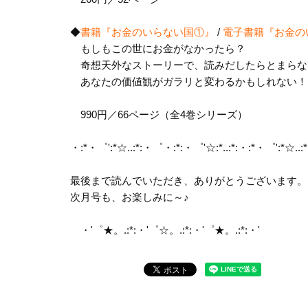
◆
書籍『お金のいらない国①』
/
電子書籍『お金の
もしもこの世にお金がなかったら？
奇想天外なストーリーで、読みだしたらとまらな
あなたの価値観がガラリと変わるかもしれない！
990円／66ページ（全4巻シリーズ）
・:*・゜':*☆..:*:・゜・:*:・゜'☆:*..:*
:・:*・゜':*☆..
最後まで読んでいただき、ありがとうございます。
次月号も、お楽しみに～♪
・'゜★。.:*:・'゜☆。.:*:・'゜★。.:*:・'