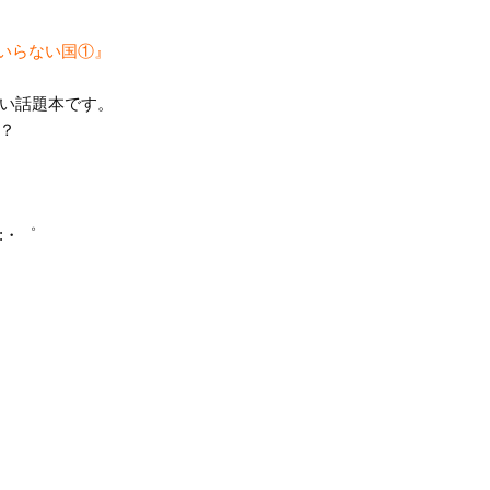
いらない国①』
い話題本です。
？
:*:・゜