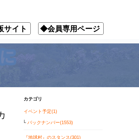
販サイト
◆会員専用ページ
ーです♪
カテゴリ
イベント予定(1)
カ
バックナンバー(1553)
『地球村』のスタンス(301)