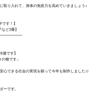
に
取り入れて、身体の免疫力を高めていきましょう♪
中です！】
子など2冊】
━━━━━━
特価です】
きの種です」
安心できる社会の実現を願って今年も制作しました☆
ダーです。