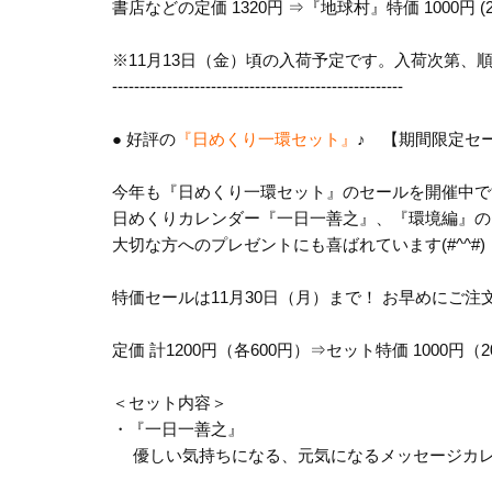
書店などの定価 1320円 ⇒『地球村』特価 1000円 (24
※11月13日（金）頃の入荷予
定です。入荷次第、
------------------------------
-----------------------
● 好評の
『日めくり一環セット』
♪ 【期間限定セ
今年も『日めくり一環セット』のセールを開催中で
日めくりカレンダー『一日一善之』、『環境編』の
大切な方へのプレゼントにも喜ばれています(#^^#)
特価セールは11月30日（月）まで！ お早めにご注
定価 計1200円（各600円）⇒セット特価 1000円（2
＜セット内容＞
・『一日一善之』
優しい気持ちになる、元気になるメッセージカレ