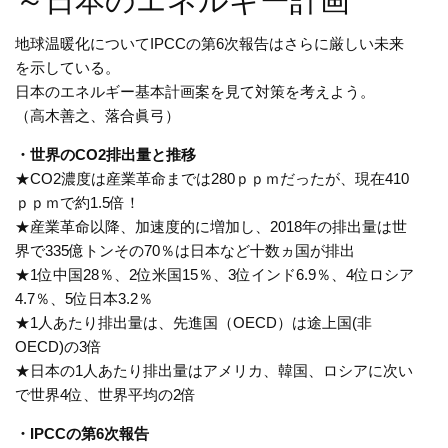
～日本のエネルギー計画
地球温暖化について
IPCC
の第
6
次報告はさらに厳しい未来
を示している。
日本のエネルギー基本計画案を見て対策を考えよう。
（高木善之、落合眞弓）
・世界の
CO2
排出量と推移
★
CO2
濃度は産業革命までは
280
ｐｐｍだったが、現在
410
ｐｐｍで約
1.5
倍！
★産業革命以降、加速度的に増加し、
2018
年の排出量は世
界で
335
億トン
その
70
％は日本など十数ヵ国が排出
★
1
位中国
28
％、
2
位米国
15
％、
3
位インド
6.9
％、
4
位ロシア
4.7
％、
5
位日本
3.2
％
★
1
人あたり排出量は、先進国（
OECD
）は途上国
(
非
OECD)
の
3
倍
★日本の
1
人あたり排出量はアメリカ、韓国、ロシアに次い
で世界
4
位、世界平均の
2
倍
・IPCC
の第
6
次報告