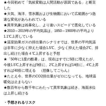
★今回初めて「気候変動は人間活動が原因である」と断言
した
★大気、海洋、雪氷圏および生物圏において広範囲かつ急
速な変化があらわれている
★異常気象は凶暴化し、より速いスピードで悪化している
★
2010
～
2019
年の平均気温は、
1850
～
1900
年の平均より
1.1
℃上昇している
★温室効果ガスの排出量のシナリオでは、世界の平均気温
は非常に少なく抑えた場合
1.5
℃、少なく抑えた場合
2
℃、排
出し続けた場合４℃上昇すると予想
★「
50
年に
1
度の酷暑」は、現在はすでに
5
倍に増えたが、
今後
1.5
℃上昇すれば
9
倍に、
2
℃上昇すれば
14
倍に、
4
℃上昇
すれば
40
倍に増える （想像してごらん）
★たとえ今、世界の
CO2
排出量がゼロになっても、地球温
暖化は止まらない
★数百年から数千年にわたって異常気象は続き、海面水位
は上昇し続ける
・予想されるリスク