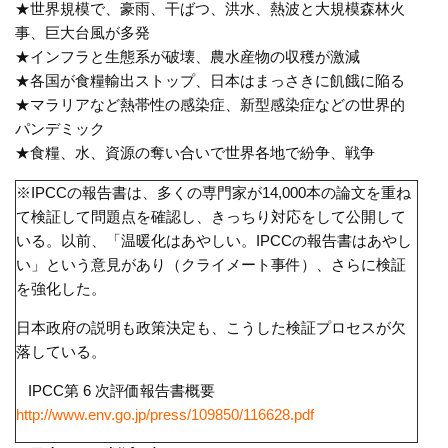
★世界規模で、豪雨、干ばつ、洪水、熱波と大規模森林火
事、巨大台風が多発
★インフラと生態系が破壊、農水産物の収穫が激減
★各国が食糧輸出ストップ、日本はまっさきに飢餓に陥る
★マラリアなど熱帯性の感染症、新型感染症などの世界的
パンデミック
★食糧、水、資源の奪い合いで世界各地で紛争、戦争
※
IPCC
の報告書は、多くの専門家が
14,000
本の論文を重ね
て検証して問題点を確認し、きっちり対応をして公開して
いる。以前、「温暖化はあやしい。
IPCC
の報告書はあやし
い」という意見があり（クライメート事件）、さらに検証
を強化した。
日本政府の説明も政策決定も、こうした検証プロセスが欠
落している。
IPCC第
6
次評価報告書概要
http://www.env.go.jp/press/109850/116628.pdf