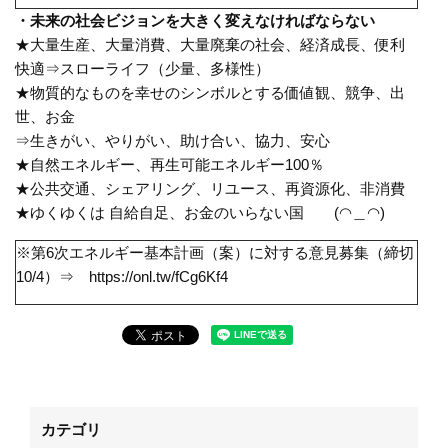
・未来の社会ビジョンを大きく変えなければならない
★大量生産、大量消費、大量廃棄の社会、経済成長、便利
快適⇒スローライフ（少量、多様性）
★物質的なものを幸せのシンボルとする価値観、競争、出
世、お金
⇒生きがい、やりがい、助け合い、協力、安心
★自然エネルギー、再生可能エネルギー
100
％
★公共交通、シェアリング、リユース、再資源化、非消費
★ゆくゆくは 自給自足、お金のいらない国
(
◠＿◠
)
※第
6
次エネルギー基本計画（案）に対する意見募集（締切
10/4
）⇒
https://onl.tw/fCg6Kf4
カテゴリ