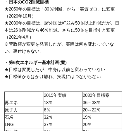
・
日本の
CO2
削減目標
★
2050
年の目標は「
80
％削減」から「実質ゼロ」に変更
（
2020
年
10
月）
★
2030
年の目標は、諸外国は軒並み
50
％以上削減だが、日
本は
26
％削減から
46
％削減、さらに
50
％を目指すと変更
（
2021
年
4
月）
※菅政権が変更を発表したが、実際は何も変わっていな
い。裏付けもない。
・第
6
次エネルギー基本計画
(
案
)
★目標は変更したが、中身は以前と変わっていない
★目標値からはかけ離れ、実現にはつながらない
2019年実績
2030年目標案
再エネ
18％
36～
38
％
原子力
6％
20～
22
％
石炭
32％
19％
LNG
37％
20％