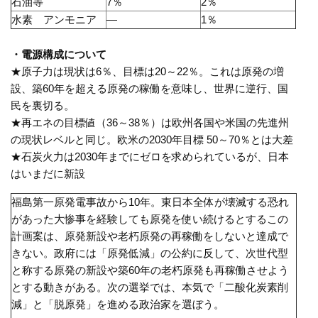
石油等
7％
2％
水素 アンモニア
―
1％
・電源構成について
★原子力は現状は
6
％、目標は
20
～
22
％。これは原発の増
設、築
60
年を超える原発の稼働を意味し、世界に逆行、国
民を裏切る。
★再エネの目標値（
36
～
38
％）は欧州各国や米国の先進州
の現状レベルと同じ。欧米の
2030
年目標
50
～
70
％とは大差
★石炭火力は
2030
年までにゼロを求められて
いるが、日本
はいまだに新設
福島第一原発電事故から
10
年。東日本全体が壊滅する恐れ
があった大惨事を経験しても原発を使い続けるとするこの
計画案は、原発新設や老朽原発の再稼働をしないと達成で
きない。政府には「原発低減」の公約に反して、次世代型
と称する原発の新設や築
60
年の老朽原発も再稼働させよう
とする動きがある。次の選挙では、本気で「二酸化炭素削
減」と「脱原発」を進める政治家を選ぼう。