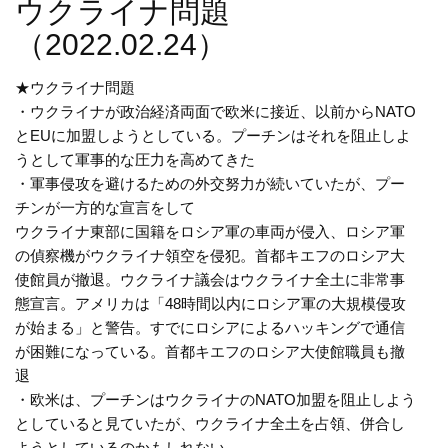
ウクライナ問題
（2022.02.24）
★ウクライナ問題
・ウクライナが政治経済両面で欧米に接近、以前からNATO
とEUに加盟しようとしている。プーチンはそれを阻止しよ
うとして軍事的な圧力を高めてきた
・軍事侵攻を避けるための外交努力が続いていたが、プー
チンが一方的な宣言をして
ウクライナ東部に国籍をロシア軍の車両が侵入、ロシア軍
の偵察機がウクライナ領空を侵犯。首都キエフのロシア大
使館員が撤退。ウクライナ議会はウクライナ全土に非常事
態宣言。アメリカは「48時間以内にロシア軍の大規模侵攻
が始まる」と警告。すでにロシアによるハッキングで通信
が困難になっている。首都キエフのロシア大使館職員も撤
退
・欧米は、プーチンはウクライナのNATO加盟を阻止しよう
としていると見ていたが、ウクライナ全土を占領、併合し
ようとしているのかもしれない