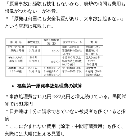
「原発事故は経験も技術もないから、廃炉の時間も費用も
想像がつかない」が本音。
＊「原発は何重にも安全装置があり、大事故は起きない」
という空想は霧散した。
福島第一原発事故処理費の試算
＊事故処理費は
11
兆円⇒
22
兆円と増え続けている。民間試
算では
81
兆円
＊日弁連は十分に請求できていない被災者も多くいると指
摘
＊ここに含まれない費用（除染・中間貯蔵費用）も多く、
実際には大幅に超える見通し