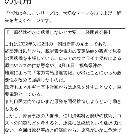
の費用
『地球は今…』シリーズは、大切なテーマを取り上げ、解
決を考えるページです。
【「原発速やかに稼働しないと大変」 経団連会長】
これは
2022
年
3
月
22
日の 朝日新聞の見出しである。
経団連は以前から、脱炭素や電力の安定供給の観点で原発
の再稼働を主張している。ロシアのウクライナ侵攻による
原油やガスの供給懸念や、
3
月
16
日、福島県沖の
地震によって「電力需給逼迫警報」が出たことにからめ必
要性を改めて強調したものだ。
政府もエネルギー基本計画からは原発を外すことなく、重
要電源としている。
また自民党内ではいまだ原発を開発推進しようという動き
もある。
しかし、原発事故の大惨事、使用済燃料と廃炉の技術、コ
ストの問題などを考えると、原発には継続という選択肢は
ない。今回は原発事故と経済面から、原発がいかに危険で