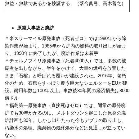
無益・無駄であるかを検証する。（落合眞弓、高木善之）
原発大事故と廃炉
＊米スリーマイル原発事故（死者ゼロ）では1980年から除
染作業が始まり、1985年から炉内の燃料の取り出しが始ま
り、1990年に終了したが、廃炉作業は未着手
＊チェルノブイリ原発事故（死者
4000
人）では、多数の被
爆者を出しながら、半年をかけて、大量の燃料を放置した
まま「石棺」と呼ばれる覆いが建設された。
2016
年、老朽
化のため、石棺をすっぽり覆う巨大なシェルターを
EU
が建
設。耐用年数は
100
年以上。事故後
30
年間の経済損失は
8000
億ドル
＊福島第一原発事故（直接死はゼロ）では、通常の原発廃
炉でも
30
年かかるのに、メルトダウンを起こした原発の廃
炉計画も
30
年。しかし
11
年たった今もデブリの取り出し、
汚染水の処理、廃棄物の最終処分などは見通しが立ってい
ない。