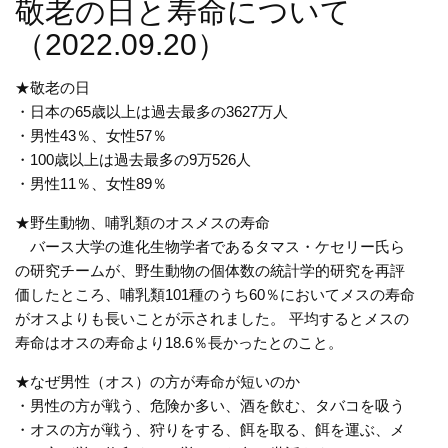
敬老の日と寿命について
（2022.09.20）
★敬老の日
・日本の65歳以上は過去最多の3627万人
・男性43％、女性57％
・100歳以上は過去最多の9万526人
・男性11％、女性89％
★野生動物、哺乳類のオスメスの寿命
バース大学の進化生物学者であるタマス・ケセリー氏ら
の研究チームが、野生動物の個体数の統計学的研究を再評
価したところ、哺乳類101種のうち60％においてメスの寿命
がオスよりも長いことが示されました。 平均するとメスの
寿命はオスの寿命より18.6％長かったとのこと。
★なぜ男性（オス）の方が寿命が短いのか
・男性の方が戦う、危険か多い、酒を飲む、タバコを吸う
・オスの方が戦う、狩りをする、餌を取る、餌を運ぶ、メ