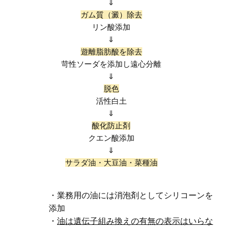
⇓
ガム質（澱）除去
リン酸添加
⇓
遊離脂肪酸を除去
苛性ソーダを添加し遠心分離
⇓
脱色
活性白土
⇓
酸化防止剤
クエン酸添加
⇓
サラダ油・大豆油・菜種油
・業務用の油には消泡剤としてシリコーンを
添加
・
油は遺伝子組み換えの有無の表示はいらな