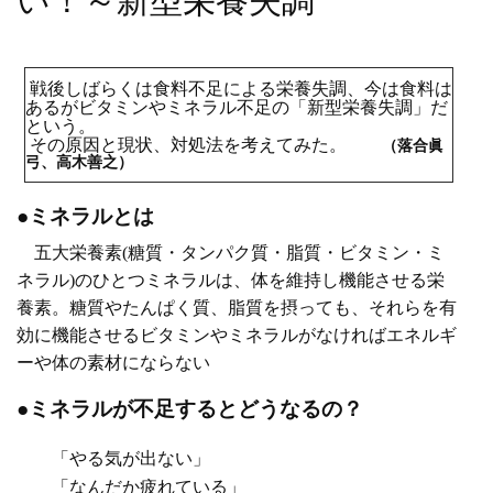
い！～新型栄養失調
戦後しばらくは食料不足による栄養失調、今は食料は
あるがビタミンやミネラル不足の「新型栄養失調」だ
という。
その原因と現状、対処法を考えてみた。
（落合眞
弓、高木善之）
●ミネラルとは
五大栄養素
(
糖質・タンパク質・脂質・ビタミン・ミ
ネラル
)
のひとつミネラルは、体を維持し機能させる栄
養素。糖質やたんぱく質、脂質を摂っても、それらを有
効に機能させるビタミンやミネラルがなければエネルギ
ーや体の素材にならない
●ミネラルが不足するとどうなるの？
「やる気が出ない」
「なんだか疲れている」