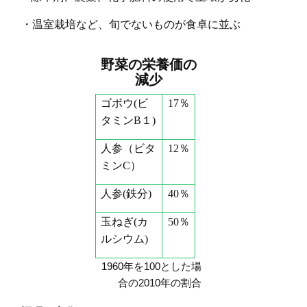
・温室栽培など、旬でないものが食卓に並ぶ
野菜の栄養価の
減少
ゴボウ
(
ビ
17
％
タミン
B
１
)
人参（ビタ
12
％
ミン
C
）
人参
(
鉄分
)
40
％
玉ねぎ
(
カ
50
％
ルシウム
)
1960
年を
100
とした場
合の
2010
年の割合