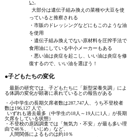
い
。
大部分は遺伝子組み換えの菜種
や大豆を使
っていると推察される
・市販のドレッシングなどにもこのような油
を使用
・遺伝子組み換えでない原材料を圧搾手法で
食用油にしている中小メーカーもある
・悪い油は炎症を起こし、いい油は炎症を修
復するので、いい油を選ぼう！
●子どもたちの変化
最新の研究では、子どもたちに「新型栄養失調」によ
る体調の変化が顕著に表れて
いるとの報告がある
・小中学生の長期欠席者数は
287,747
人、うち不登校者
数は
196,127
人で、
いずれ
も過去最多（中学生の
18
人～
19
人に
1
人」が長期
欠席をしている状態）
・不登校の原因調査では「無気力・不安」が最も多い理
由で
46
％、「いじめ」など、
人間関係によるものは約
10
％