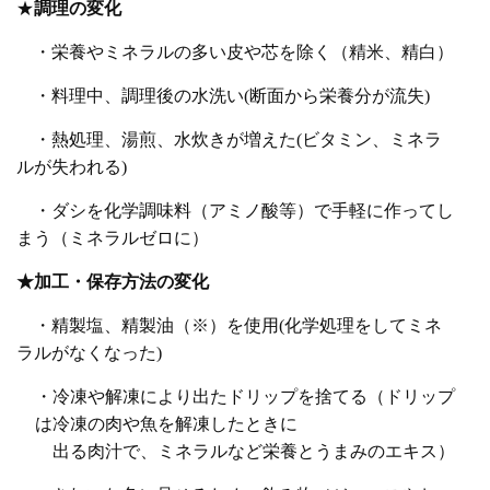
★
調理の変化
・栄養やミネラルの多い皮や芯を除く（精米、精白）
・料理中、調理後の水洗い
(
断面から栄養分が流失
)
・熱処理、湯煎、水炊きが増えた
(
ビタミン、ミネラ
ルが失われる
)
・ダシを化学調味料（アミノ酸等）で手軽に作ってし
まう（ミネラルゼロに）
★加工・保存方法の変化
・精製塩、精製油（※）を使用
(
化学処理をしてミネ
ラルがなくなった
)
・冷凍や解凍により出たドリップを捨てる（ドリップ
は冷凍の肉や魚を解凍したときに
出
る肉汁で、ミネラルなど栄養とうまみのエキス）