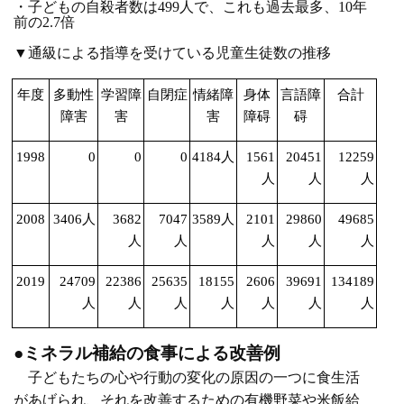
・子どもの自殺者数は
499
人で、これも過去最多、
10
年
前の
2.7
倍
▼通級による指導を受けている児童生徒数の推移
年度
多動性
学習障
自閉症
情緒障
身体
言語障
合計
障害
害
害
障碍
碍
1998
0
0
0
4184
人
1561
20451
12259
人
人
人
2008
3406
人
3682
7047
3589
人
2101
29860
49685
人
人
人
人
人
2019
24709
22386
25635
18155
2606
39691
134189
人
人
人
人
人
人
人
●ミネラル補給の食事による改善例
子どもたちの心や行動の変化の原因の一つに食生活
があげられ、それを改善するための有機野菜や米飯給