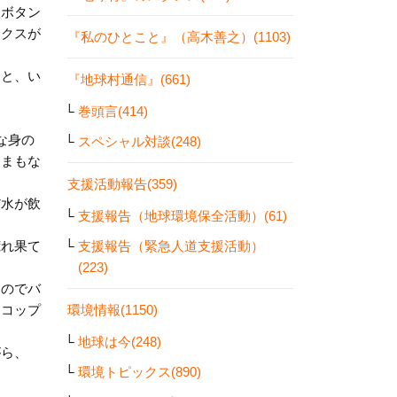
。ボタン
ックスが
『私のひとこと』（高木善之）(1103)
こと、い
『地球村通信』(661)
巻頭言(414)
な身の
スペシャル対談(248)
、まもな
支援活動報告(359)
だ水が飲
支援報告（地球環境保全活動）(61)
支援報告（緊急人道支援活動）
荒れ果て
(223)
たのでバ
環境情報(1150)
らコップ
地球は今(248)
がら、
環境トピックス(890)