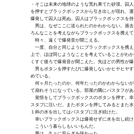
・そこは未来の地球のような荒れ果てた砂漠。囚人
を押すとブラックボックスから引き出しが現れ、運
爆発して囚人は死ぬ。囚人はブラックボックスを持
男は、なぜここに送られたのかわからない。過去
ろんなことを考えながらブラックボックスを携えて
時々、遠くで爆発音が聞こえる。
一度、自分と同じようにブラックボックスを携え
上で、ほぼ同じようなことを考えていることがわか
くすぐ後ろで爆発音が聞こえた。先ほどの男性が爆
男もボタンを押すたびに爆発しないかヒヤヒヤす
めている。
何ヶ月たったのか、何年たったのかわからないが
て崩れそうになっている。部屋の隅にバスタフがあ
覚悟をしてブラックボックスのボタンを押す。幸
スタブに注いだ。またボタンを押してみるとまた水
１杯の水を出してはバスタブに注ぎ続けた。
幸いブラックボックスは爆発せずに水を出し続け
こういう暮らしもいいもんだ。
男は、久々に安らぎを味わった。