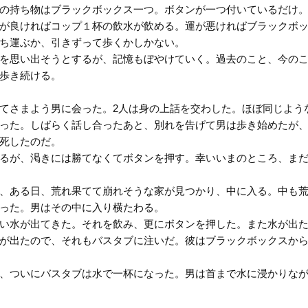
の持ち物はブラックボックス一つ。ボタンが一つ付いているだけ
が良ければコップ１杯の飲水が飲める。運が悪ければブラックボ
ち運ぶか、引きずって歩くかしかない。
を思い出そうとするが、記憶もぼやけていく。過去のこと、今の
歩き続ける。
てさまよう男に会った。2人は身の上話を交わした。ほぼ同じよう
った。しばらく話し合ったあと、別れを告げて男は歩き始めたが
死したのだ。
るが、渇きには勝てなくてボタンを押す。幸いいまのところ、ま
、ある日、荒れ果てて崩れそうな家が見つかり、中に入る。中も
った。男はその中に入り横たわる。
い水が出てきた。それを飲み、更にボタンを押した。また水が出
が出たので、それもバスタブに注いだ。彼はブラックボックスか
、ついにバスタブは水で一杯になった。男は首まで水に浸かりな