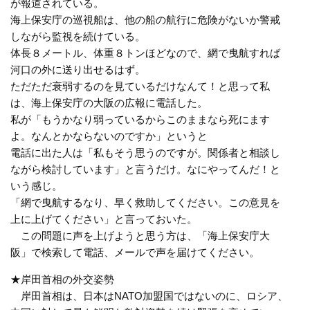
が報道されている。
海上保安庁の巡視船は、他の船の航行に危険がないか警戒
しながら監視を続けている。
体長８メートル、体重８トンほどなので、網で曳航すれば
河口の外に送り出せるはず。
ただただ衰弱するのを見ているだけなんて！と思って私
は、海上保安庁の大阪の広報に電話した。
私が「もうかなり弱っているからこのままなら死にます
よ。なんとかならないのですか」というと
電話に出た人は「私もそう思うのですが。関係者と相談し
ながら検討しています」と言うだけ。なにやってんだ！と
いう感じ。
「網で曳航するなり、早く救助してください。この意見を
上に上げてください」と言っておいた。
この問題に声を上げようと思う方は、「海上保安庁大
阪」で検索して電話、メールで声を届けてください。
★岸田首相の外交姿勢
岸田首相は、日本はNATO加盟国ではないのに、ロシア、