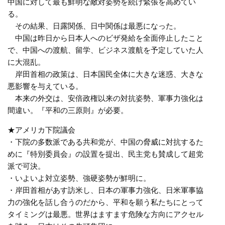
中国に対して最も鮮明な敵対姿勢を続け緊張を高めてい
る。
その結果、日露関係、日中関係は最悪になった。
中国は昨日から日本人へのビザ発給を全面停止したこと
で、中国への渡航、留学、ビジネス渡航を予定していた人
に大混乱。
岸田首相の政策は、日本国民全体に大きな迷惑、大きな
悪影響を与えている。
本来の外交は、安倍政権以来の対抗姿勢、軍事力強化は
間違い。『平和の三原則』が必要。
★アメリカ下院議会
・下院の多数派である共和党が、中国の脅威に対抗するた
めに『特別委員会』の設置を提出、民主党も賛成して超党
派で可決。
・いよいよ対立姿勢、強硬姿勢が鮮明に。
・岸田首相があす訪米し、日本の軍事力強化、日米軍事協
力の強化を話し合うのだから、平和を願う私たちにとって
タイミングは最悪。世界はますます危険な方向にアクセル