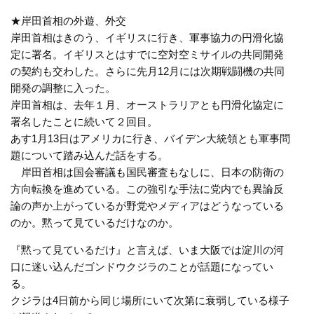
★岸田首相の外遊、外交
岸田首相はきのう、イギリスに行き、軍事協力の円滑化協
定に署名。イギリスとはすでに空対空ミサイルの共同開発
の契約も交わした。さらに先月12月には次期戦闘機の共同
開発の調整に入った。
岸田首相は、去年１月、オーストラリアとも円滑化協定に
署名したことに続いて２回目。
あす1月13日はアメリカに行き、バイデン大統領とも軍事問
題について踏み込んだ話をする。
岸田首相は国会審議も国民審査もなしに、日本の防衛の
方向転換を進めている。この強引な手法に党内でも異論反
論の声か上がっているが野党やメディアはどうなっている
のか。黙って見ているだけなのか。
『黙って見ているだけ』と言えば、いま大阪では淀川の河
口に迷い込んだゴンドウクジラのことが話題になってい
る。
クジラは4日前から同じ場所にいて次第に衰弱している様子