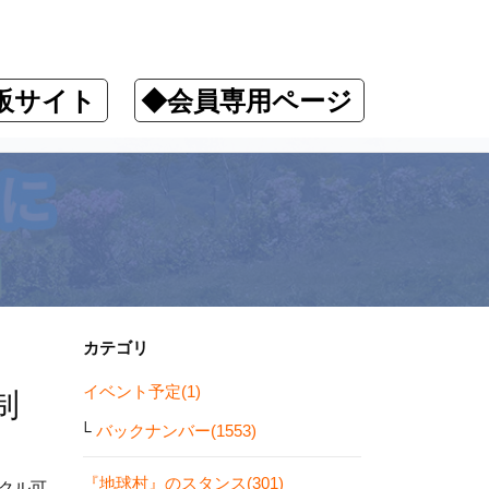
販サイト
◆会員専用ページ
カテゴリ
イベント予定(1)
制
バックナンバー(1553)
『地球村』のスタンス(301)
イクル可