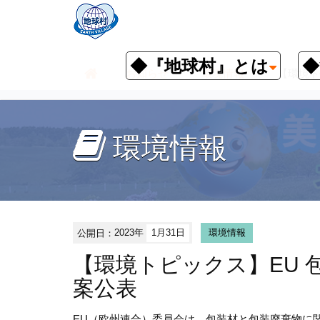
◆『地球村』とは
◆
お知らせ
環境情報
【環境ト
環境情報
公開日：
2023年
1月31日
環境情報
【環境トピックス】EU
案公表
EU（欧州連合）委員会は、包装材と包装廃棄物に関