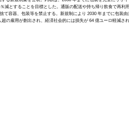
年比 15％減とすることを目標とした。通販の配送や持ち帰り飲食で再利
て容器、包装等を禁止する。新規制により 2030 年までに包装由
 万人超の雇用が創出され、経済社会的には損失が 64 億ユーロ軽減さ