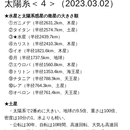
太陽系＜４＞（2023.03.02）
★水星と太陽系惑星の衛星の大きさ順
①ガニメデ（半径2631.2km、木星）
②タイタン（半径2574.7km、土星）
③★水星（半径2439.7km）
④カリスト（半径2410.3km、木星）
⑤イオ（半径1821.6km、木星）
⑥月（半径1737.5km、地球）
⑦エウロパ（半径1560.8km、木星）
⑧トリトン（半径1353.4km、海王星）
⑨チタニア（半径788.9km、天王星）
⑩レア（半径764.3km、土星）
⑪オベロン（半径761.4km、天王星）
★土星
・太陽系で2番めに大きい。地球の9.5倍、重さは100倍、
密度は10分の1。水よりも軽い。
・公転は30年、自転は10時間、高速回転、大気も高速回