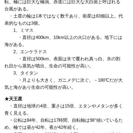
転、極には巨大な極渦、赤道には巨大な大白斑と呼ばれる
台風がある。
・土星の輪は1本ではなく数千あり、衛星は83個以上。代
表的なものは3個。
1、ミマス
・直径は400km、10km以上の火口がある。地下には
海がある。
2、エンケラドス
・直径は500km、表面は氷で覆われ真っ白。氷の割
れ目から蒸気が噴出、生命の可能性が高い。
3、タイタン
・月よりも大きく、ガニメデに次ぐ。－180℃だが大
気と海があり生命の可能性が高い。
★天王星
・直径は地球の4倍、重さは15倍、エタンやメタンが多く
青く見える。
・公転は84年、自転は17時間、自転軸は98°傾いているた
め、極では昼が42年、夜が42年続く。