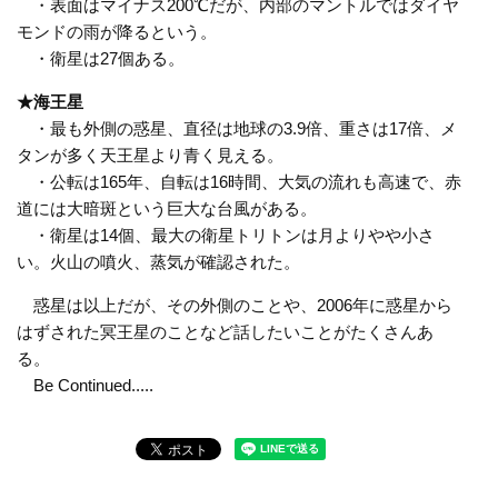
・表面はマイナス200℃だが、内部のマントルではダイヤ
モンドの雨が降るという。
・衛星は27個ある。
★海王星
・最も外側の惑星、直径は地球の3.9倍、重さは17倍、メ
タンが多く天王星より青く見える。
・公転は165年、自転は16時間、大気の流れも高速で、赤
道には大暗斑という巨大な台風がある。
・衛星は14個、最大の衛星トリトンは月よりやや小さ
い。火山の噴火、蒸気が確認された。
惑星は以上だが、その外側のことや、2006年に惑星から
はずされた冥王星のことなど話したいことがたくさんあ
る。
Be Continued.....