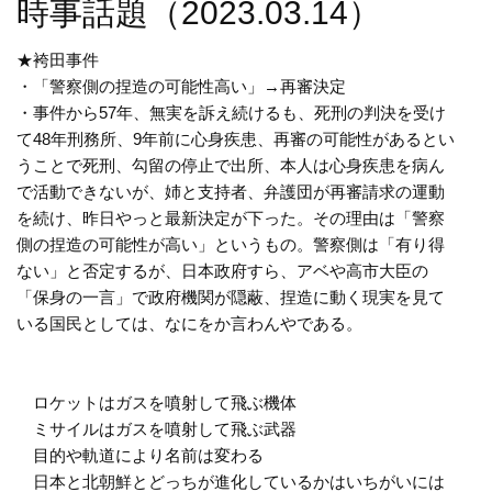
時事話題（2023.03.14）
★袴田事件
・「警察側の捏造の可能性高い」→再審決定
・事件から57年、無実を訴え続けるも、死刑の判決を受け
て48年刑務所、9年前に心身疾患、再審の可能性があるとい
うことで死刑、勾留の停止で出所、本人は心身疾患を病ん
で活動できないが、姉と支持者、弁護団が再審請求の運動
を続け、昨日やっと最新決定が下った。その理由は「警察
側の捏造の可能性が高い」というもの。警察側は「有り得
ない」と否定するが、日本政府すら、アベや高市大臣の
「保身の一言」で政府機関が隠蔽、捏造に動く現実を見て
いる国民としては、なにをか言わんやである。
ロケットはガスを噴射して飛ぶ機体
ミサイルはガスを噴射して飛ぶ武器
目的や軌道により名前は変わる
日本と北朝鮮とどっちが進化しているかはいちがいには