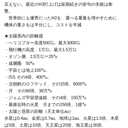
言えない。最近のH3打上げは延期続きの挙句の失敗は衝
撃。
世界的にも優秀だったH2を、運べる重量を増やすために
機体の重さをは半分にし、コストを半減
★太陽系内の距離感
・ヘリコプター高度500㍍、最大3000㍍
・飛行機の高度、1万㍍、最大1.5万㍍
・オゾン層、2.5万㍍＝25㌔
・成層圏 50㌔
・宇宙とは地上100㌔、
・ISS その4倍、400㌔、
・北朝鮮のロフテッド、その15倍、6000㌔
・月 その60倍、38万㌔
・ジェムズ宇宙望遠鏡 その4倍、150万㌔
・最接近時の火星 月までの250倍、1億㌔
・太陽と惑星の距離（天文単位au）
水星は0.4au、金星は0.7au、地球は1au、火星は1.5倍、木星
は5倍、土星は10倍、天王星は20倍、海王星は30倍、