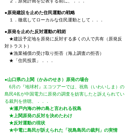
２．原発計画を公表する前に、．．．
●
原発建設を止めた住民運動の戦略
１．徹底してローカルな住民運動として．．．
●原発を止めた反対運動の戦術
★建設予定地を原発に反対する多くの人で共有（原発反
対トラスト）
★漁業補償の受け取り拒否（海上調査の拒否）
★「住民投票」．．．
●山口県の上関（かみのせき）原発の場合
6月の『地球村』エコツアーでは、祝島（いわいしま）の
島民4名が中国電力に原発の調査を妨害したと訴えられてい
る裁判を傍聴、．．．
★瀬戸内海の神の島と言われる祝島
★上関原発の反対を決めたわけ
★反対運動の現状
★中電に島民が訴えられた「祝島島民の裁判」の実情