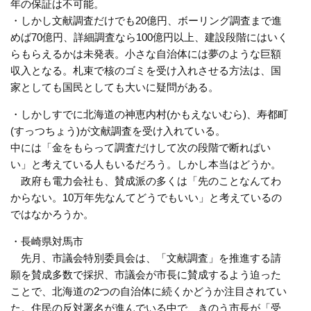
年の保証は不可能。
・しかし文献調査だけでも20億円、ボーリング調査まで進
めば70億円、詳細調査なら100億円以上、建設段階にはいく
らもらえるかは未発表。小さな自治体には夢のような巨額
収入となる。札束で核のゴミを受け入れさせる方法は、国
家としても国民としても大いに疑問がある。
・しかしすでに北海道の神恵内村(かもえないむら)、寿都町
(すっつちょう)が文献調査を受け入れている。
中には「金をもらって調査だけして次の段階で断ればい
い」と考えている人もいるだろう。しかし本当はどうか。
政府も電力会社も、賛成派の多くは「先のことなんてわ
からない。10万年先なんてどうでもいい」と考えているの
ではなかろうか。
・長崎県対馬市
先月、市議会特別委員会は、「文献調査」を推進する請
願を賛成多数で採択、市議会が市長に賛成するよう迫った
ことで、北海道の2つの自治体に続くかどうか注目されてい
た。住民の反対署名が進んでいる中で、きのう市長が「受