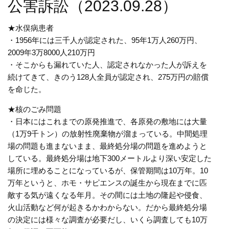
公害訴訟（2023.09.28）
★水俣病患者
・1956年には三千人が認定された、95年1万人260万円、
2009年3万8000人210万円
・そこからも漏れていた人、認定されなかった人が訴えを
続けてきて、きのう128人全員が認定され、275万円の賠償
を命じた。
★核のごみ問題
・日本にはこれまでの原発推進で、各原発の敷地には大量
（1万9千トン）の放射性廃棄物が溜まっている。中間処理
場の問題も進まないまま、最終処分場の問題を進めようと
している。最終処分場は地下300メートルより深い安定した
場所に埋めることになっているが、保管期間は10万年。10
万年というと、ホモ・サピエンスの誕生から現在までに匹
敵する気が遠くなる年月。その間には土地の隆起や侵食、
火山活動など何が起きるかわからない。だから最終処分場
の決定には様々な調査が必要だし、いくら調査しても10万