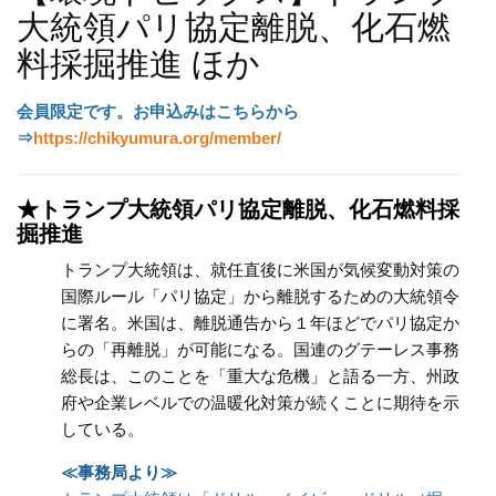
大統領パリ協定離脱、化石燃
料採掘推進 ほか
会員限定です。
お申込みはこちらから
⇒
https://chikyumura.org/member/
★トランプ大統領パリ協定離脱、化石燃料採
掘推進
トランプ大統領は、就任直後に米国が気候変動対策の
国際ルール「パリ協定」から離脱するための大統領令
に署名。米国は、離脱通告から１年ほどでパリ協定か
らの「再離脱」が可能になる。国連のグテーレス事務
総長は、このことを「重大な危機」と語る一方、州政
府や企業レベルでの温暖化対策が続くことに期待を示
している。
≪事務局より≫