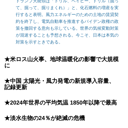
トランプ大統領は「ドリル、ベイビー、ドリル（掘っ
て、掘って、掘りまくれ）」と、化石燃料の増産を実
行すると表明。風力エネルギーのための土地の賃貸契
約を終了し、電気自動車を推進するバイデン政権の政
策を撤回する意向も示している。世界の気候変動対策
が混迷することも予想される。今こそ、日本は本気の
対策を示すときである。
★米ロス山火事、地球温暖化の影響で大規模
に
★中国 太陽光・風力発電の新規導入容量、
記録更新
★2024年世界の平均気温 1850年以降で最高
★淡水生物の24％が絶滅の危機