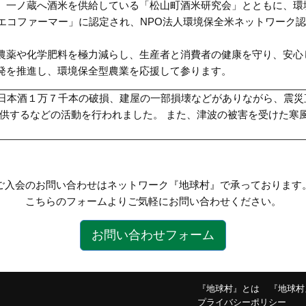
、一ノ蔵へ酒米を供給している「松山町酒米研究会」とともに、環
「エコファーマー」に認定され、NPO法人環境保全米ネットワーク
農薬や化学肥料を極力減らし、生産者と消費者の健康を守り、安心
発を推進し、環境保全型農業を応援して参ります。
日本酒１万７千本の破損、建屋の一部損壊などがありながら、震災
提供するなどの活動を行われました。 また、津波の被害を受けた寒
ご入会のお問い合わせはネットワーク『地球村』で承っております
こちらのフォームよりご気軽にお問い合わせください。
お問い合わせフォーム
『地球村』とは
『地球村
プライバシーポリシー