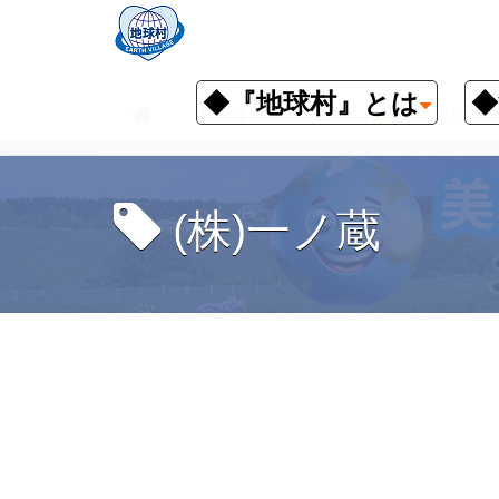
◆『地球村』とは
◆
会 員
企業・団体会員紹介
(株)一ノ蔵