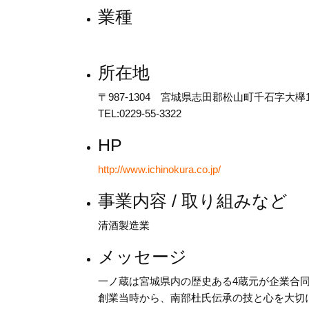
業種
所在地
〒987-1304 宮城県志田郡松山町千石字大欅1
TEL:0229-55-3322
HP
http://www.ichinokura.co.jp/
事業内容 / 取り組みなど
清酒製造業
メッセージ
一ノ蔵は宮城県内の歴史ある4蔵元が企業合同し
創業当時から、南部杜氏伝承の技と心を大切