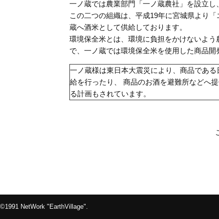
一ノ蔵では農業部門「一ノ蔵農社」を設立し
この二つの組織は、平成19年に宮城県より
蔵へ酒米として供給しております。
環境保全米とは、環境に負担をかけないよう
で、一ノ蔵では環境保全米を使用した商品開
一ノ蔵様は東日本大震災により、商品である
給を行ったり、 商品のお酒を避難所などへ
る計画もされています。
©1991 NetWork "EarthVillage".