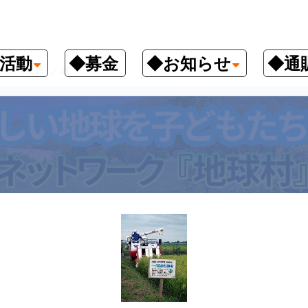
活動
◆募金
◆お知らせ
◆通
(株)一ノ蔵