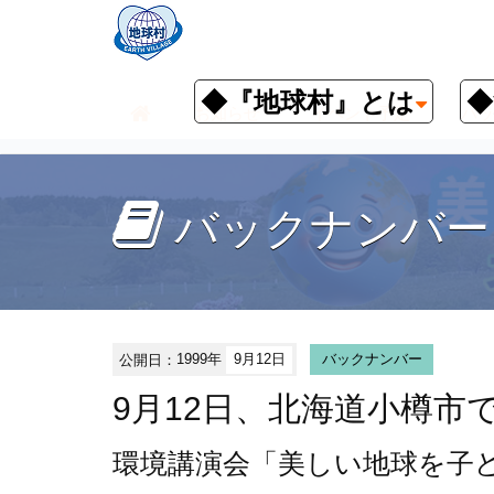
◆『地球村』とは
◆
お知らせ
イベント予定
バッ
バックナンバー
公開日：
1999年
9月12日
バックナンバー
9月12日、北海道小樽市
環境講演会
「美しい地球を子