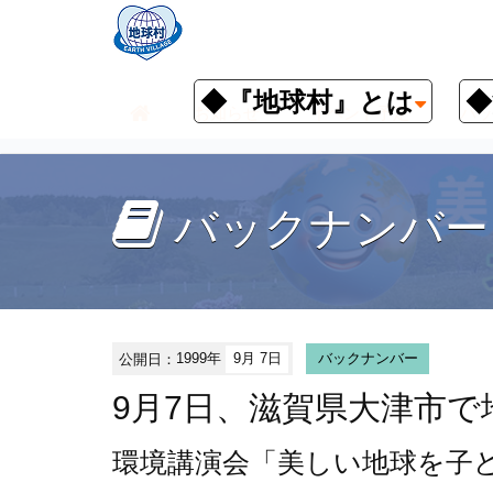
◆『地球村』とは
◆
お知らせ
イベント予定
バッ
バックナンバー
公開日：
1999年
9月 7日
バックナンバー
9月7日、滋賀県大津市
環境講演会
「美しい地球を子