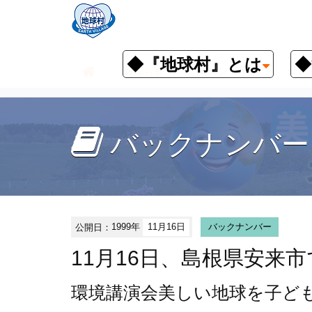
◆『地球村』とは
◆
お知らせ
イベント予定
バッ
バックナンバー
公開日：
1999年
11月16日
バックナンバー
11月16日、島根県安来
環境講演会
美しい地球を子ど