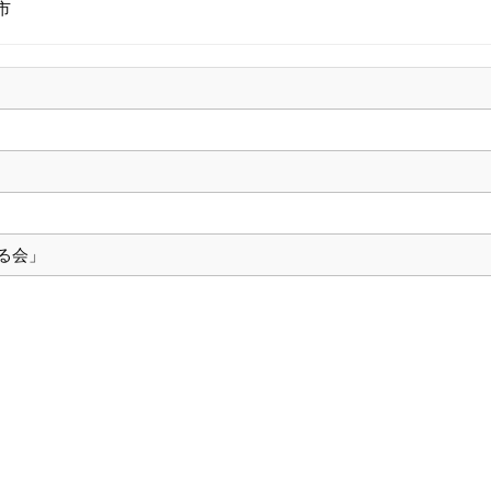
市
る会」