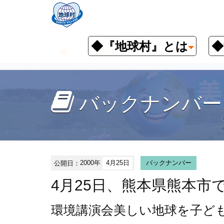
◆『地球村』とは
◆
お知らせ
イベント予定
バッ
バックナンバー
公開日：
2000年
4月25日
バックナンバー
4月25日、熊本県熊本市
環境講演会
美しい地球を子ど