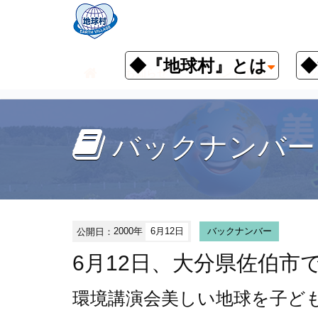
◆『地球村』とは
◆
お知らせ
イベント予定
バッ
バックナンバー
公開日：
2000年
6月12日
バックナンバー
6月12日、大分県佐伯市
環境講演会
美しい地球を子ど