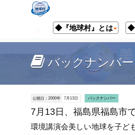
◆『地球村』とは
◆
お知らせ
イベント予定
バッ
バックナンバー
公開日：
2000年
7月13日
バックナンバー
7月13日、福島県福島市
環境講演会
美しい地球を子ど