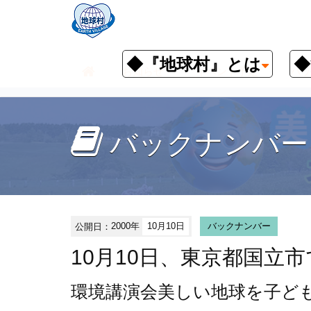
◆『地球村』とは
◆
お知らせ
イベント予定
バッ
バックナンバー
公開日：
2000年
10月10日
バックナンバー
10月10日、東京都国立
環境講演会
美しい地球を子ど