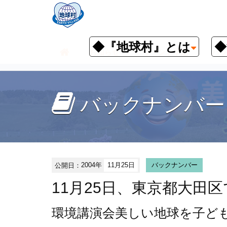
◆『地球村』とは
◆
お知らせ
イベント予定
バッ
バックナンバー
公開日：
2004年
11月25日
バックナンバー
11月25日、東京都大田
環境講演会
美しい地球を子ど