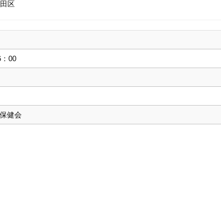
田区
6：00
保健会