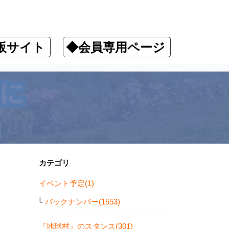
販サイト
◆会員専用ページ
す！
カテゴリ
イベント予定(1)
バックナンバー(1553)
『地球村』のスタンス(301)