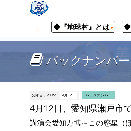
◆『地球村』とは
◆
お知らせ
イベント予定
バッ
バックナンバー
公開日：
2005年
4月12日
バックナンバー
4月12日、愛知県瀬戸市
講演会
愛知万博～この惑星（