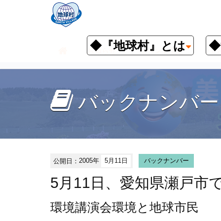
◆『地球村』とは
◆
お知らせ
イベント予定
バッ
バックナンバー
公開日：
2005年
5月11日
バックナンバー
5月11日、愛知県瀬戸市
環境講演会
環境と地球市民