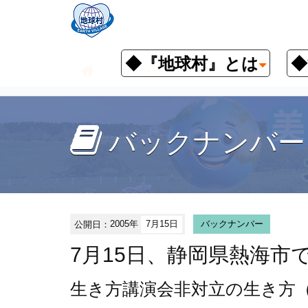
◆『地球村』とは
◆
お知らせ
イベント予定
バッ
バックナンバー
公開日：
2005年
7月15日
バックナンバー
7月15日、静岡県熱海市
生き方講演会
非対立の生き方