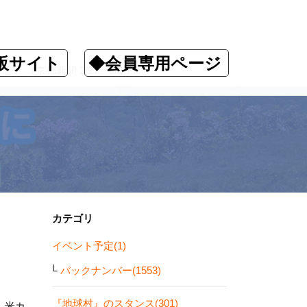
販サイト
◆会員専用ページ
（京都新聞 2/17、3/3 ）
カテゴリ
イベント予定(1)
バックナンバー(1553)
『地球村』のスタンス(301)
、米カ