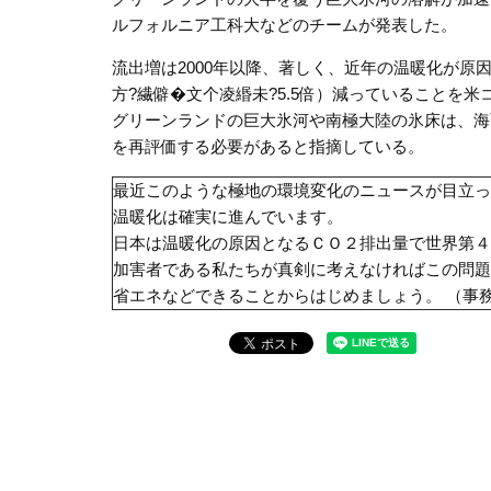
ルフォルニア工科大などのチームが発表した。
流出増は2000年以降、著しく、近年の温暖化が原因
方?繊僻�文个凌緡未?5.5倍）減っていることを
グリーンランドの巨大氷河や南極大陸の氷床は、海
を再評価する必要があると指摘している。
最近このような極地の環境変化のニュースが目立っ
温暖化は確実に進んでいます。
日本は温暖化の原因となるＣＯ２排出量で世界第４
加害者である私たちが真剣に考えなければこの問題
省エネなどできることからはじめましょう。 （事