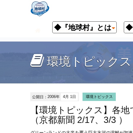
◆『地球村』とは
◆
お知らせ
環境情報
環境トピ
環境トピックス
公開日：
2006年
4月 1日
環境トピックス
【環境トピックス】各地
（京都新聞 2/17、3/3 ）
グリーンランドの大半を覆う巨大氷河の溶解が加速、