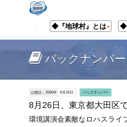
◆『地球村』とは
◆
お知らせ
イベント予定
バッ
バックナンバー
公開日：
2006年
8月26日
バックナンバー
8月26日、東京都大田区
環境講演会
素敵なロハスライ