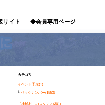
販サイト
◆会員専用ページ
す！
カテゴリ
イベント予定(1)
バックナンバー(1553)
『地球村』のスタンス(301)