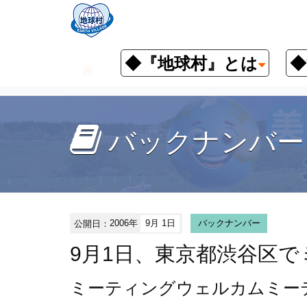
◆『地球村』とは
◆
お知らせ
イベント予定
バッ
バックナンバー
公開日：
2006年
9月 1日
バックナンバー
9月1日、東京都渋谷区
ミーティング
ウェルカムミーテ