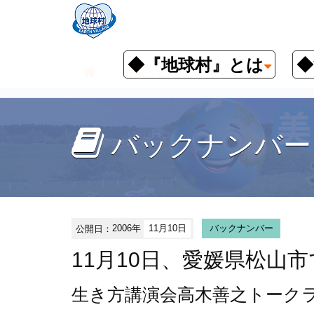
◆『地球村』とは
◆
お知らせ
イベント予定
バッ
バックナンバー
公開日：
2006年
11月10日
バックナンバー
11月10日、愛媛県松山
生き方講演会
高木善之トーク