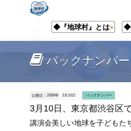
◆『地球村』とは
◆
お知らせ
イベント予定
バッ
バックナンバー
公開日：
2008年
3月10日
バックナンバー
3月10日、東京都渋谷区
講演会
美しい地球を子どもた