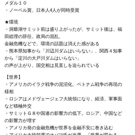
メダル１０
・ノーベル賞、日本人4人が同時受賞
★環境
・洞爺湖サミット前は盛り上がったが、サミット後は、福
田総理の辞任、政局の混乱、
金融危機などで、環境の話題は消えた感がある
・熊本県知事から「川辺川ダムはいらない」、関西４知事
から「淀川の大戸川ダムはいらない」
の声が上がり、国交相は見直しを迫られている
【世界】
・アメリカのイラク戦争の泥沼化、ベトナム戦争の再現の
様相
・ロシアはメドヴェージェフ大統領になり、経済、軍事面
など積極外交
・サミットＧ８や国連の影響力の低下。ロシア、中国など
の影響力が増す
・アメリカ発の金融危機が世界を金融不安に巻き込む
・アメリカ大統領選でオバマ氏が当選、「世界が変わる」