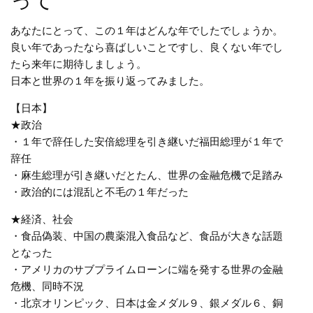
って
あなたにとって、この１年はどんな年でしたでしょうか。
良い年であったなら喜ばしいことですし、良くない年でし
たら来年に期待しましょう。
日本と世界の１年を振り返ってみました。
【日本】
★政治
・１年で辞任した安倍総理を引き継いだ福田総理が１年で
辞任
・麻生総理が引き継いだとたん、世界の金融危機で足踏み
・政治的には混乱と不毛の１年だった
★経済、社会
・食品偽装、中国の農薬混入食品など、食品が大きな話題
となった
・アメリカのサブプライムローンに端を発する世界の金融
危機、同時不況
・北京オリンピック、日本は金メダル９、銀メダル６、銅