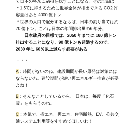
て日本の将来に禍根を残すことになる。その理由は
＊1.5℃に抑えるために世界全体が排出できる CO2 許
容量はあと 4000 億トン
＊世界の人口で配分するならば、日本の割り当ては約
70 億トン。これは日本の年間排出量の6 年分。
日本政府の目標では、2050 年までに 160 億トン
排出することになり、90 億トンも
超過するので、
2030 年に 60％以上減らす必要がある
・・・
A
：時間がないのね。建設期間が長い原発は対策には
ならないわ。建設期間が短い再エネルギー推進が必要
よね！
B
：そんなことしているから、 日本は、毎度「化石
賞」をもらうのね。
C
：本気で、省エネ、再エネ、住宅断熱、EV、公共交
通システム利用等をすすめてほしいわ！