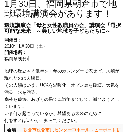
1月30日、福岡県朝倉市で地
球環境講演会があります！
環境講演会
「母と女性教職員の会」講演会「選択
可能な未来」～美しい地球を子どもたちに～
開催日：
2010年1月30日（土）
開催場所：
福岡県朝倉市
地球の歴史４６億年を１年のカレンダーで表せば、人類が
現れたのは大晦日。
その人類はいま、地球を温暖化、オゾン層を破壊、大気を
汚染、水を汚染、
森林を破壊、あげくの果てに戦争までして、滅びようとし
ています。
いま何が起こっているか、希望ある未来のために
何をすればいいか、知ってください。
会場
朝倉市総合市民センター中ホール（ピーポート甘