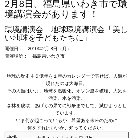
2月8日、福島県いわき市で環
境講演会があります！
環境講演会
地球環境講演会「美し
い地球を子どもたちに」
開催日： 2010年2月 8日（月）
開催場所： 福島県いわき市
地球の歴史４６億年を１年のカレンダーで表せば、人類が
現れたのは大晦日。
その人類はいま、地球を温暖化、オゾン層を破壊、大気を
汚染、水を汚染、
森林を破壊、あげくの果てに戦争までして、滅びようとし
ています。
いま何が起こっているか、希望ある未来のために
何をすればいいか、知ってください。
会場
いわき・ら・ら・ミュウ ２F