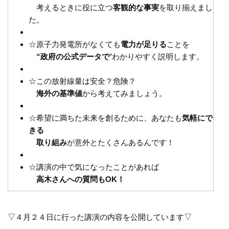
考えるときに役に立つ
客観的な事実
を取り揃えまし
た。
☆原子力発電所がなくても
電力が足りる
ことを
“政府の公式データで
”わかりやすく説明します。
☆この放射線量は安全？危険？
海外の基準値
から考えてみましょう。
☆希望に満ちた未来を創るために、あなたも
気軽にで
きる
取り組み
が意外とたくさんあるんです！
☆講演の中で気になったことがあれば
高木さんへの質問もOK！
▽４月２４日に行った講演の内容を公開しています▽