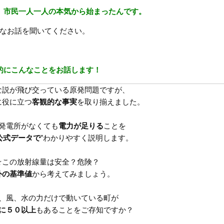
、市民一人一人の本気から始まったんです。
なお話を聞いてください。
的にこんなことをお話します！
な説が飛び交っている原発問題ですが、
役に立つ
客観的な事実
を取り揃えました。
発電所がなくても
電力が足りる
ことを
公式データで
”わかりやすく説明します。
☆この放射線量は安全？危険？
外の基準値
から考えてみましょう。
、風、水の力だけで動いている町が
に５０以上
もあることをご存知ですか？