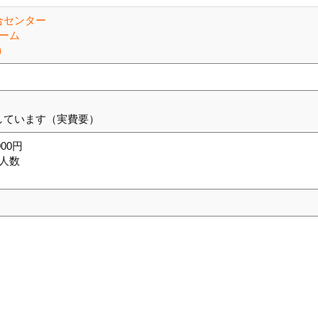
合センター
ーム
）
しています（実費要）
00円
×人数