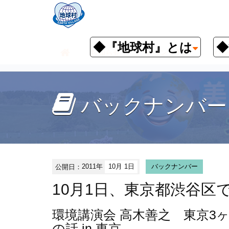
◆『地球村』とは
◆
お知らせ
イベント予定
バッ
バックナンバー
公開日：
2011年
10月 1日
バックナンバー
10月1日、東京都渋谷区
環境講演会
高木善之 東京3
の話 in 東京