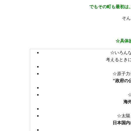
でもその町も最初は
そん
☆具体
☆いろん
考えるときに
☆原子力
“政府の
海
☆太陽
日本国内