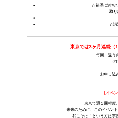
☆希望に満ち
取り
☆講
東京では3ヶ月連続（10
毎回、違う
ぜ
お申し込
【イベン
東京で週１回程度
未来のために、このイベント
我こそは！という方は事務局（