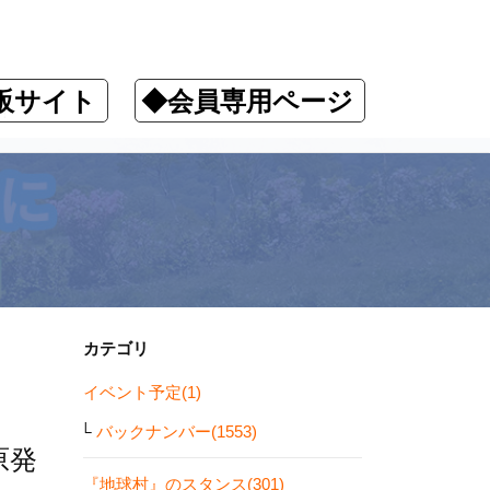
販サイト
◆会員専用ページ
！
カテゴリ
イベント予定(1)
バックナンバー(1553)
原発
『地球村』のスタンス(301)